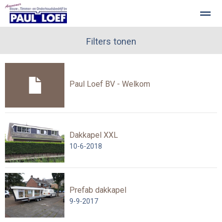
Paul Loef BV - Welkom
Filters tonen
Aanbouw
Onderhoudswerkzaamhe
Home
Pagina's
Nieuws
Zoeken
Be
Paul Loef BV - Welkom
Dakkapel XXL
10-6-2018
Prefab dakkapel
9-9-2017