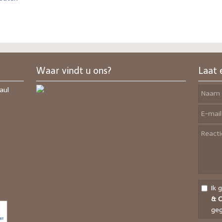
Waar vindt u ons?
Laat 
aul
Ik 
& O
geg