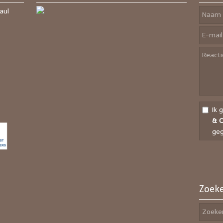
aul
Ik 
& O
geg
Zoeke