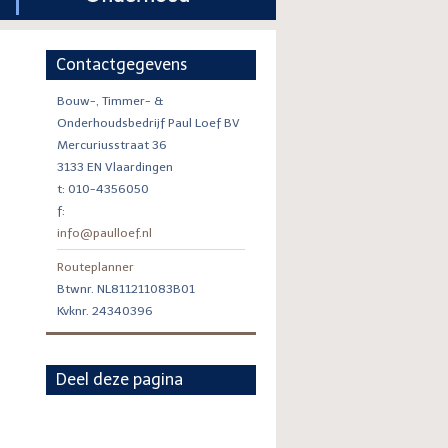
Contactgegevens
Bouw-, Timmer- &
Onderhoudsbedrijf Paul Loef BV
Mercuriusstraat 36
3133 EN Vlaardingen
t: 010-4356050
f:
info@paulloef.nl
Routeplanner
Btwnr. NL811211083B01
Kvknr. 24340396
Deel deze pagina