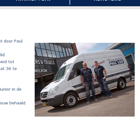
ht door Paul
lid
eid tot
at 36 te
junior in de
bouw behaald.