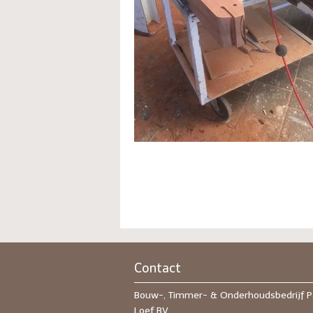
Contact
Bouw-, Timmer- & Onderhoudsbedrijf P
Loef BV