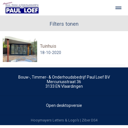
Paul Loef BV - Welkom
Filters tonen
Aanbouw
Onderhoudswerkzaamhe
Tuinhuis
Home
Pagina's
Nieuws
Zoeken
Be
18-10-2020
Bouw-, Timmer- & Onderhoudsbedrijf Paul Loef BV
Mercuriusstraat 36
3133 EN
Vlaardingen
Open desktopversie
Hooymayers Letters & Logo’s |
Ziber DS4