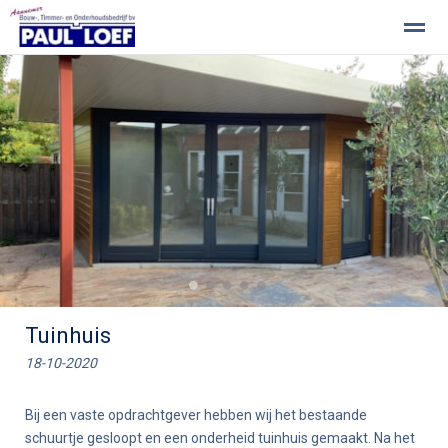
Paul Loef BV - Welkom
Aanbouw
Onderhoudswerkzaamhe
Home
Pagina's
Nieuws
Zoeken
Be
●
●
●
●
●
Tuinhuis
18-10-2020
Bij een vaste opdrachtgever hebben wij het bestaande
schuurtje gesloopt en een onderheid tuinhuis gemaakt. Na het