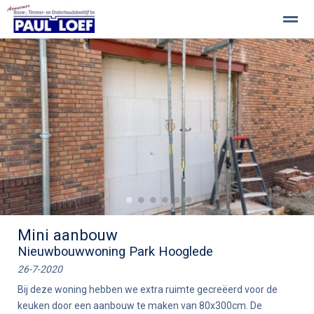
Paul Loef BV - Welkom
Aanbouw
Onderhoudswerkzaamhe
Home
Pagina's
Nieuws
Zoeken
Be
●
●
●
●
●
●
Mini aanbouw
Nieuwbouwwoning Park Hooglede
26-7-2020
Bij deze woning hebben we extra ruimte gecreëerd voor de
keuken door een aanbouw te maken van 80x300cm. De